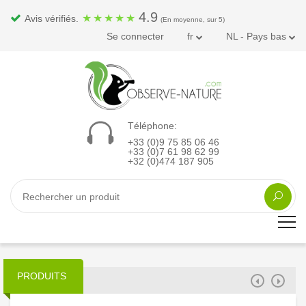
4.9
★
★
★
★
★
Avis vérifiés.
(En moyenne, sur 5)
Se connecter
fr
NL - Pays bas
Téléphone:
+33 (0)9 75 85 06 46
+33 (0)7 61 98 62 99
+32 (0)474 187 905
PRODUITS