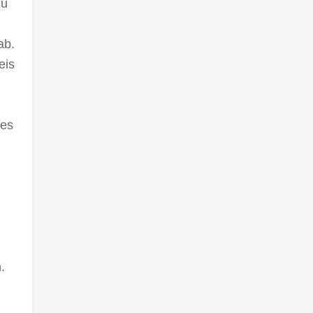
zu
ab.
eis
ses
.