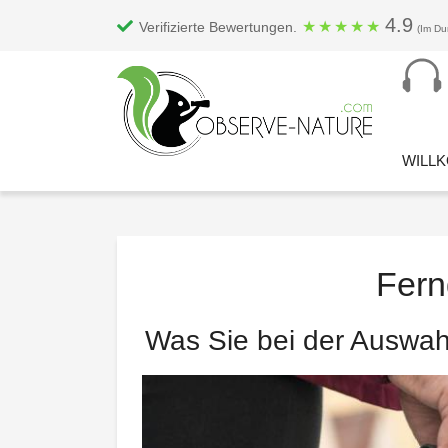
4.9
★
★
★
★
★
Verifizierte Bewertungen.
(Im Du
WILL
Fern
Was Sie bei der Auswah