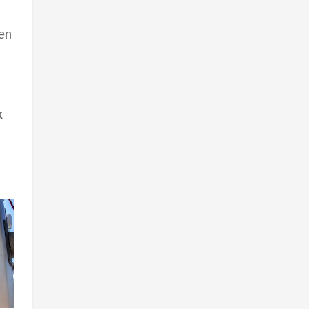
den
x