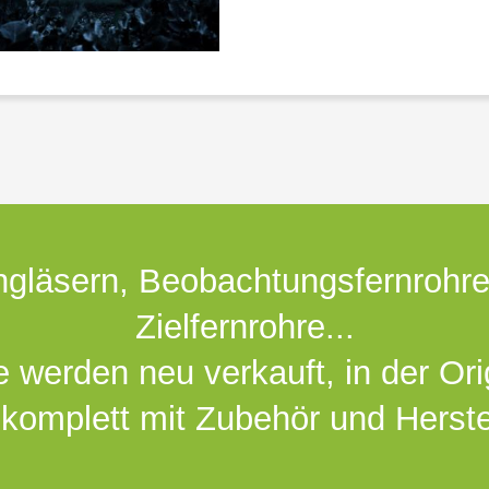
gläsern, Beobachtungsfernrohr
Zielfernrohre...
e werden neu verkauft, in der Or
 komplett mit Zubehör und Herste