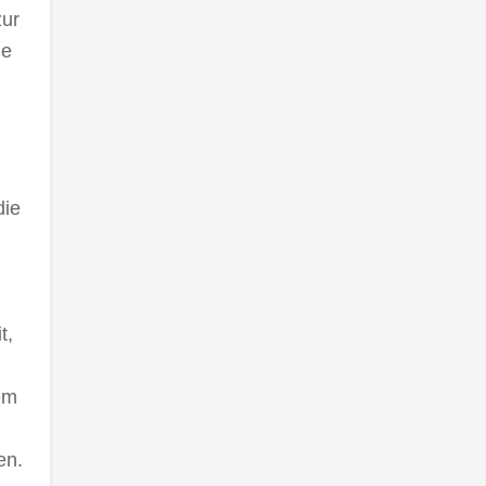
zur
ie
die
t,
nem
en.