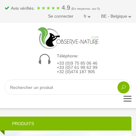
4.9
★
★
★
★
★
Avis vérifiés.
(En moyenne, sur 5)
Se connecter
fr
BE - Belgique
Téléphone:
+33 (0)9 75 85 06 46
+33 (0)7 61 98 62 99
+32 (0)474 187 905
PRODUITS